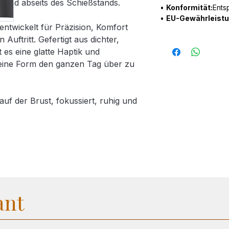
 und abseits des Schießstands.
•
Konformität:
Ents
•
EU-Gewährleistu
 entwickelt für Präzision, Komfort
Auftritt. Gefertigt aus dichter,
es eine glatte Haptik und
eine Form den ganzen Tag über zu
 auf der Brust, fokussiert, ruhig und
nnene Baumwolle • Mittelschweres
tur und Langlebigkeit • Klassische
rippter Kragen für Formstabilität •
rei Knöpfen für eine reduzierte Optik
litzen für Bewegungsfreiheit •
ant
Ersatzknopf
d. Verfeinert für den Alltag.