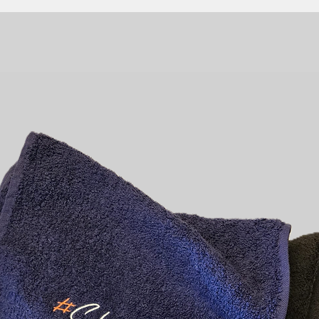
e Passform — fällt größengerecht
houette.
duzierung von Überproduktion und