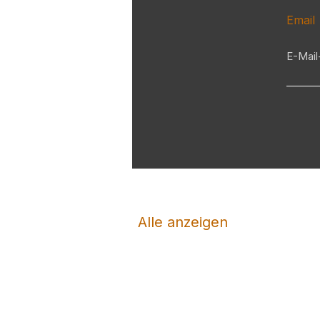
Email
Alle anzeigen
Clay Buster
Skeet Nation
Trap Nation