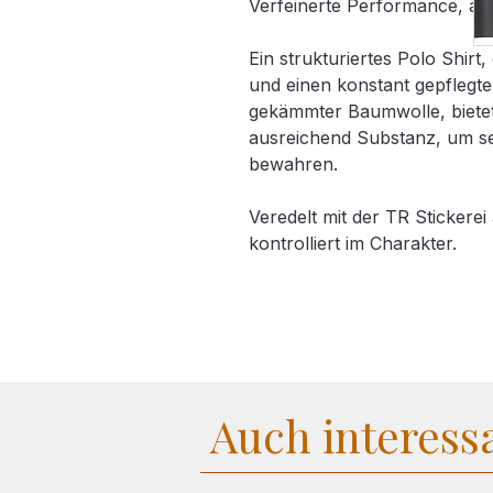
Verfeinerte Performance, auf
Ein strukturiertes Polo Shirt,
und einen konstant gepflegten 
gekämmter Baumwolle, bietet 
ausreichend Substanz, um s
bewahren.
Veredelt mit der TR Stickerei
kontrolliert im Charakter.
• 100 % gekämmte ringgespo
Material (210 g/m²) für Struk
Passform mit klarem Fall • Ge
Ton-in-Ton-Knopfleiste mit d
• Gerader Saum mit Seitensch
Auch interess
Verstärkte Verarbeitung mit 
Entwickelt für den Schießstan