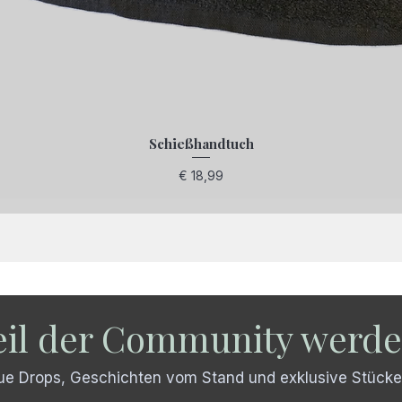
Schießhandtuch
Preis
€ 18,99
eil der Community werd
e Drops, Geschichten vom Stand und exklusive Stücke