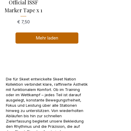
Official ISSF
Marker Tape x 1
Preis
€ 7,50
Mehr laden
Die für Skeet entwickelte Skeet Nation
Kollektion verbindet klare, raffinierte Ästhetik
mit funktionalem Komfort. Ob im Training
oder im Wettkampf – jedes Teil ist darauf
ausgelegt, konstante Bewegungsfreiheit,
Fokus und Leistung über alle Stationen
hinweg zu unterstützen. Von wiederholten
Abläufen bis hin zur schnellen
Zielerfassung begleitet unsere Bekleidung
den Rhythmus und die Präzision, die auf