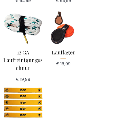
Preis
Preis
€ 64,99
€ 64,99
12 GA
Lauflager
Laufreinigungss
Preis
€ 18,99
chnur
Preis
€ 19,99