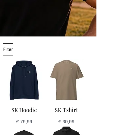
Filter
SK Hoodie
SK Tshirt
Preis
Preis
€ 79,99
€ 39,99