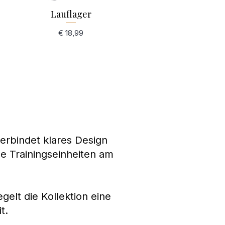
Schnellansicht
Lauflager
Preis
€ 18,99
verbindet klares Design
ge Trainingseinheiten am
gelt die Kollektion eine
t.