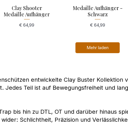
Clay Shooter
Schnellansicht
Medaille Aufhänger -
Schnellansicht
Medaille Aufhänger
Schwarz
Preis
Preis
€ 64,99
€ 64,99
Mehr laden
enschützen entwickelte Clay Buster Kollektion 
. Jedes Teil ist auf Bewegungsfreiheit und lan
rap bis hin zu DTL, OT und darüber hinaus spie
ider: Schlichtheit, Präzision und Verlässlichkei