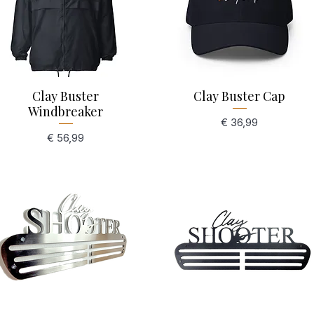
Schnellansicht
Clay Buster
Clay Buster Cap
Schnellansicht
Windbreaker
Preis
€ 36,99
Preis
€ 56,99